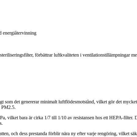
ed energiåtervinning
eriliseringsfilter, förbättrar luftkvaliteten i ventilationstillämpningar 
gt som det genererar minimalt luftflödesmotstånd, vilket gör det mycket
m PM2.5.
, vilket bara är cirka 1/7 till 1/10 av resistansen hos ett HEPA-filter. Det
s.
tten, och dess prestanda förblir nära ny efter varje rengöring, vilket säker