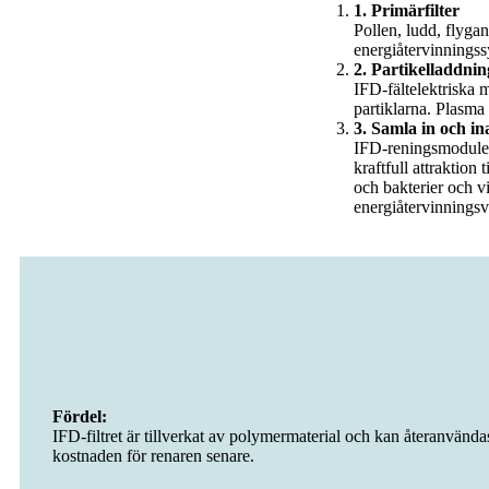
1. Primärfilter
Pollen, ludd, flygand
energiåtervinningss
2. Partikelladdnin
IFD-fältelektriska 
partiklarna. Plasma
3. Samla in och in
IFD-reningsmodulen 
kraftfull attraktion 
och bakterier och vi
energiåtervinningsve
Fördel:
IFD-filtret är tillverkat av polymermaterial och kan återanvända
kostnaden för renaren senare.