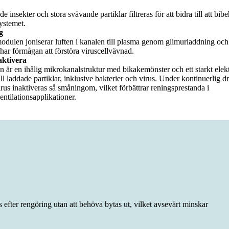
e insekter och stora svävande partiklar filtreras för att bidra till att bibeh
ystemet.
g
modulen joniserar luften i kanalen till plasma genom glimurladdning och
 har förmågan att förstöra viruscellvävnad.
aktivera
är en ihålig mikrokanalstruktur med bikakemönster och ett starkt elektr
till laddade partiklar, inklusive bakterier och virus. Under kontinuerlig dr
rus inaktiveras så småningom, vilket förbättrar reningsprestanda i
ntilationsapplikationer.
s efter rengöring utan att behöva bytas ut, vilket avsevärt minskar