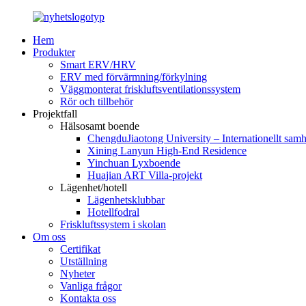
Hem
Produkter
Smart ERV/HRV
ERV med förvärmning/förkylning
Väggmonterat friskluftsventilationssystem
Rör och tillbehör
Projektfall
Hälsosamt boende
ChengduJiaotong University – Internationellt samh
Xining Lanyun High-End Residence
Yinchuan Lyxboende
Huajian ART Villa-projekt
Lägenhet/hotell
Lägenhetsklubbar
Hotellfodral
Friskluftssystem i skolan
Om oss
Certifikat
Utställning
Nyheter
Vanliga frågor
Kontakta oss