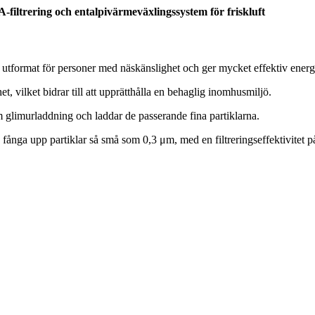
filtrering och entalpivärmeväxlingssystem för friskluft
tformat för personer med näskänslighet och ger mycket effektiv energi
 vilket bidrar till att upprätthålla en behaglig inomhusmiljö.
m glimurladdning och laddar de passerande fina partiklarna.
n fånga upp partiklar så små som 0,3 μm, med en filtreringseffektivitet på 