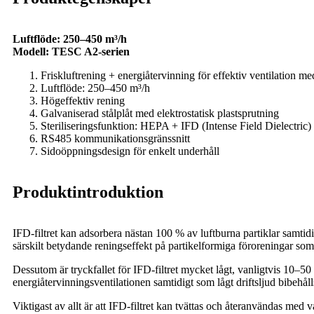
Luftflöde: 250–450 m³/h
Modell: TESC A2-serien
Friskluftrening + energiåtervinning för effektiv ventilation m
Luftflöde: 250–450 m³/h
Högeffektiv rening
Galvaniserad stålplåt med elektrostatisk plastsprutning
Steriliseringsfunktion: HEPA + IFD (Intense Field Dielectric) st
RS485 kommunikationsgränssnitt
Sidoöppningsdesign för enkelt underhåll
Produktintroduktion
IFD-filtret kan adsorbera nästan 100 % av luftburna partiklar samtidi
särskilt betydande reningseffekt på partikelformiga föroreningar so
Dessutom är tryckfallet för IFD-filtret mycket lågt, vanligtvis 10–50 Pa
energiåtervinningsventilationen samtidigt som lågt driftsljud bibehåll
Viktigast av allt är att IFD-filtret kan tvättas och återanvändas med va