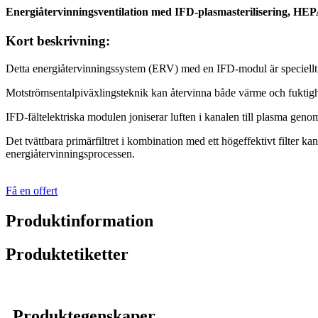
Energiåtervinningsventilation med IFD-plasmasterilisering, HEPA-
Kort beskrivning:
Detta energiåtervinningssystem (ERV) med en IFD-modul är speciellt u
Motströmsentalpiväxlingsteknik kan återvinna både värme och fuktighet,
IFD-fältelektriska modulen joniserar luften i kanalen till plasma geno
Det tvättbara primärfiltret i kombination med ett högeffektivt filter ka
energiåtervinningsprocessen.
Få en offert
Produktinformation
Produktetiketter
Produktegenskaper