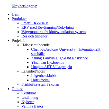
Hem
Produkter
Smart ERV/HRV
ERV med förvärmning/förkylning
Väggmonterat friskluftsventilationssystem
Rör och tillbehör
Projektfall
Hälsosamt boende
ChengduJiaotong University – Internationellt
samhälle
Xining Lanyun High-End Residence
Yinchuan Lyxboende
Huajian ART Villa-projekt
Lägenhet/hotell
Lägenhetsklubbar
Hotellfodral
Friskluftssystem i skolan
Om oss
Certifikat
Utställning
Nyheter
Vanliga frågor