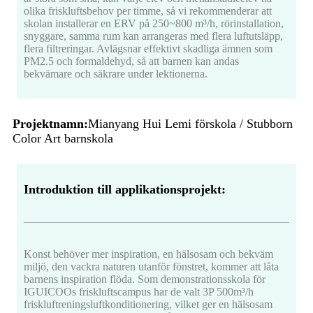
olika friskluftsbehov per timme, så vi rekommenderar att
skolan installerar en ERV på 250~800 m³/h, rörinstallation,
snyggare, samma rum kan arrangeras med flera luftutsläpp,
flera filtreringar. Avlägsnar effektivt skadliga ämnen som
PM2.5 och formaldehyd, så att barnen kan andas
bekvämare och säkrare under lektionerna.
Projektnamn:
Mianyang Hui Lemi förskola / Stubborn
Color Art barnskola
Introduktion till applikationsprojekt:
Konst behöver mer inspiration, en hälsosam och bekväm
miljö, den vackra naturen utanför fönstret, kommer att låta
barnens inspiration flöda. Som demonstrationsskola för
IGUICOOs friskluftscampus har de valt 3P 500m³/h
friskluftreningsluftkonditionering, vilket ger en hälsosam