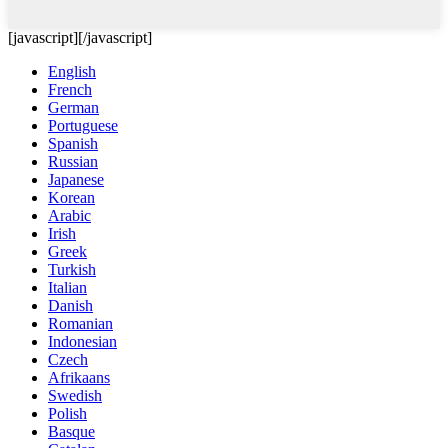
[javascript]
[/javascript]
English
French
German
Portuguese
Spanish
Russian
Japanese
Korean
Arabic
Irish
Greek
Turkish
Italian
Danish
Romanian
Indonesian
Czech
Afrikaans
Swedish
Polish
Basque