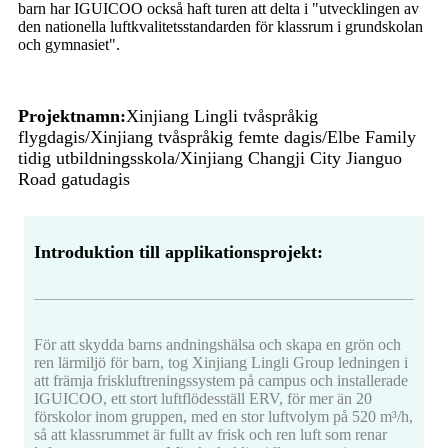
barn har IGUICOO också haft turen att delta i "utvecklingen av
den nationella luftkvalitetsstandarden för klassrum i grundskolan
och gymnasiet".
Projektnamn:
Xinjiang Lingli tvåspråkig
flygdagis/Xinjiang tvåspråkig femte dagis/Elbe Family
tidig utbildningsskola/Xinjiang Changji City Jianguo
Road gatudagis
Introduktion till applikationsprojekt:
För att skydda barns andningshälsa och skapa en grön och
ren lärmiljö för barn, tog Xinjiang Lingli Group ledningen i
att främja friskluftreningssystem på campus och installerade
IGUICOO, ett stort luftflödesställ ERV, för mer än 20
förskolor inom gruppen, med en stor luftvolym på 520 m³/h,
så att klassrummet är fullt av frisk och ren luft som renar