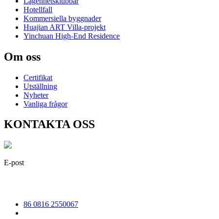
Lägenhetsklubbar
Hotellfall
Kommersiella byggnader
Huajian ART Villa-projekt
Yinchuan High-End Residence
Om oss
Certifikat
Utställning
Nyheter
Vanliga frågor
KONTAKTA OSS
E-post
irene@iguicoo.cn
86 0816 2550067