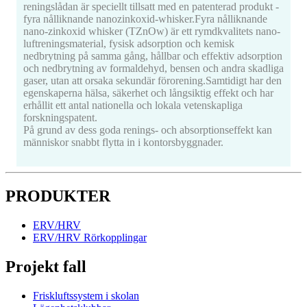
reningslådan är speciellt tillsatt med en patenterad produkt -
fyra nålliknande nanozinkoxid-whisker.Fyra nålliknande
nano-zinkoxid whisker (TZnOw) är ett rymdkvalitets nano-
luftreningsmaterial, fysisk adsorption och kemisk
nedbrytning på samma gång, hållbar och effektiv adsorption
och nedbrytning av formaldehyd, bensen och andra skadliga
gaser, utan att orsaka sekundär förorening.Samtidigt har den
egenskaperna hälsa, säkerhet och långsiktig effekt och har
erhållit ett antal nationella och lokala vetenskapliga
forskningspatent.
På grund av dess goda renings- och absorptionseffekt kan
människor snabbt flytta in i kontorsbyggnader.
PRODUKTER
ERV/HRV
ERV/HRV Rörkopplingar
Projekt fall
Friskluftssystem i skolan