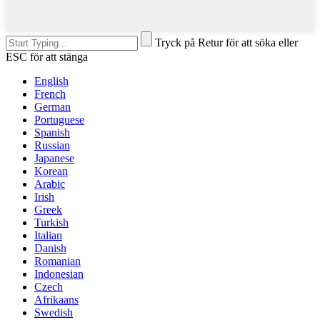
Tryck på Retur för att söka eller
ESC för att stänga
English
French
German
Portuguese
Spanish
Russian
Japanese
Korean
Arabic
Irish
Greek
Turkish
Italian
Danish
Romanian
Indonesian
Czech
Afrikaans
Swedish