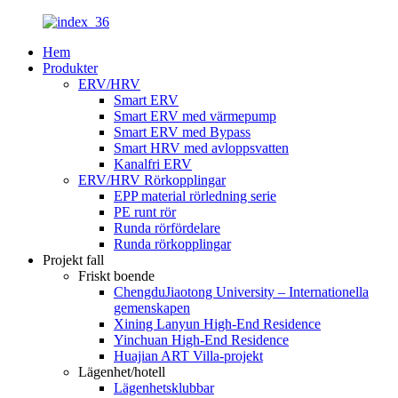
Hem
Produkter
ERV/HRV
Smart ERV
Smart ERV med värmepump
Smart ERV med Bypass
Smart HRV med avloppsvatten
Kanalfri ERV
ERV/HRV Rörkopplingar
EPP material rörledning serie
PE runt rör
Runda rörfördelare
Runda rörkopplingar
Projekt fall
Friskt boende
ChengduJiaotong University – Internationella
gemenskapen
Xining Lanyun High-End Residence
Yinchuan High-End Residence
Huajian ART Villa-projekt
Lägenhet/hotell
Lägenhetsklubbar