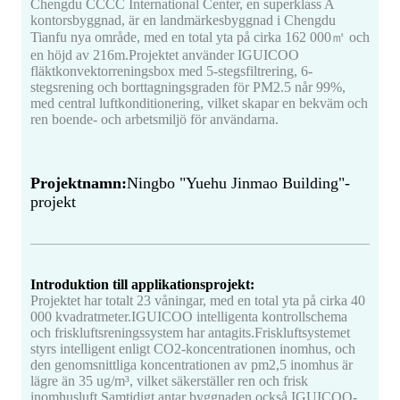
Chengdu CCCC International Center, en superklass A
kontorsbyggnad, är en landmärkesbyggnad i Chengdu
Tianfu nya område, med en total yta på cirka 162 000㎡ och
en höjd av 216m.Projektet använder IGUICOO
fläktkonvektorreningsbox med 5-stegsfiltrering, 6-
stegsrening och borttagningsgraden för PM2.5 når 99%,
med central luftkonditionering, vilket skapar en bekväm och
ren boende- och arbetsmiljö för användarna.
Projektnamn:
Ningbo "Yuehu Jinmao Building"-
projekt
Introduktion till applikationsprojekt:
Projektet har totalt 23 våningar, med en total yta på cirka 40
000 kvadratmeter.IGUICOO intelligenta kontrollschema
och friskluftsreningssystem har antagits.Friskluftsystemet
styrs intelligent enligt CO2-koncentrationen inomhus, och
den genomsnittliga koncentrationen av pm2,5 inomhus är
lägre än 35 ug/m³, vilket säkerställer ren och frisk
inomhusluft.Samtidigt antar byggnaden också IGUICOO-